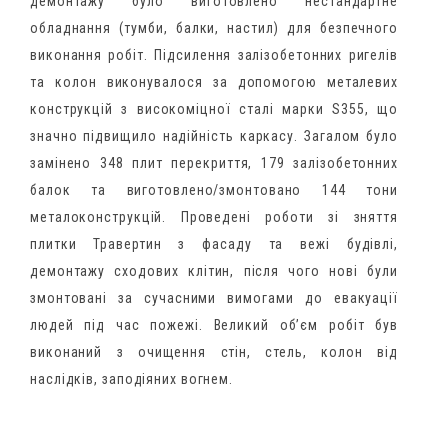
демонтажу було виготовлено нестандартне
обладнання (тумби, балки, настил) для безпечного
виконання робіт.
Підсилення залізобетонних ригелів
та колон виконувалося за допомогою металевих
конструкцій з високоміцної сталі марки S355, що
значно підвищило надійність каркасу. Загалом було
замінено 348 плит перекриття, 179 залізобетонних
балок та виготовлено/змонтовано 144 тони
металоконструкцій.
Проведені роботи зі зняття
плитки Травертин з фасаду та вежі будівлі,
демонтажу сходових клітин, після чого нові були
змонтовані за сучасними вимогами до евакуації
людей під час пожежі. Великий об’єм робіт був
виконаний з очищення стін, стель, колон від
наслідків, заподіяних вогнем.