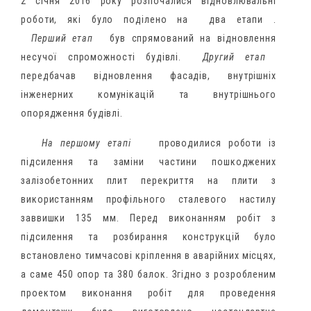
2 січня 2016 року розпочалися відновлювальні
роботи, які було поділено на
два етапи
.
Перший етап
був спрямований на відновлення
несучої спроможності будівлі.
Другий етап
передбачав відновлення фасадів, внутрішніх
інженерних комунікацій та внутрішнього
опорядження будівлі.
На першому етапі
проводилися роботи із
підсилення та заміни частини пошкоджених
залізобетонних плит перекриття на плити з
використанням профільного сталевого настилу
заввишки 135 мм.
Перед виконанням робіт з
підсилення та розбирання конструкцій було
встановлено тимчасові кріплення в аварійних місцях,
а саме 450 опор та 380 балок.
Згідно з розробленим
проектом виконання робіт для проведення